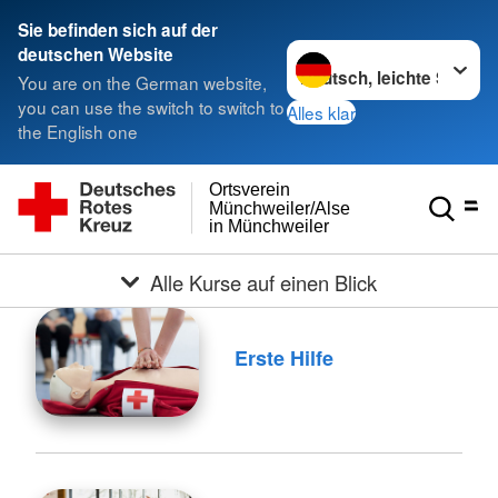
Sie befinden sich auf der
Sprache wechseln zu
deutschen Website
You are on the German website,
you can use the switch to switch to
Alles klar
the English one
Ortsverein
Münchweiler/Alsenz e.V.
in Münchweiler
Alle Kurse auf einen Blick
Erste Hilfe